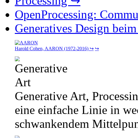
Processing ↪
OpenProcessing: Commun
Generatives Design bei
Harold Cohen, AARON (1972-2016)
↪
↪
Generative Art, Processin
eine einfache Linie in w
schwankendem Mittelpu